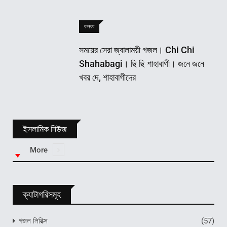
কলরব
সময়ের সেরা জ্বালাময়ী গজল। Chi Chi
Shahabagi। ছি ছি শাহাবাগী। জনে জনে
খবর দে, শাহাবাগীদের
ইসলামিক নিউজ
More
ক্যাটাগরিসমূহ
গজল লিরিক্স
(57)