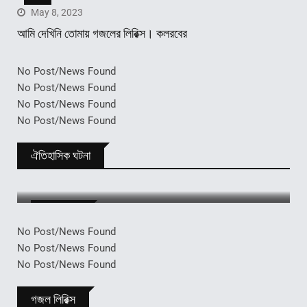
May 8, 2023
আমি দেখিনি তোমায় গজলের লিরিক্স। কলরবের
No Post/News Found
No Post/News Found
No Post/News Found
No Post/News Found
ঐতিহাসিক ঘটনা
আল কোরআন, ১১৪ টি সুরা সম্পূর্ণ আরবি ভাষায়,
Mishary Rashid
অডিও (আরবি ভাষা)
গজল লিরিক্স
No Post/News Found
Halal Tune
May 25, 2026
No Post/News Found
No Post/News Found
Tumi Muhamad Rasul Lyric |
Bangla Islamic song | ২০২৫ সালের
গজল লিরিক্স