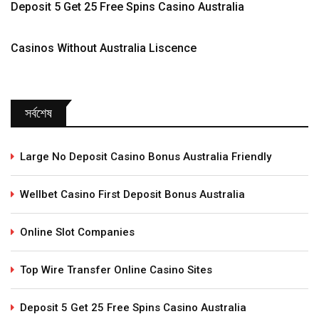
Deposit 5 Get 25 Free Spins Casino Australia
Casinos Without Australia Liscence
সর্বশেষ
Large No Deposit Casino Bonus Australia Friendly
Wellbet Casino First Deposit Bonus Australia
Online Slot Companies
Top Wire Transfer Online Casino Sites
Deposit 5 Get 25 Free Spins Casino Australia