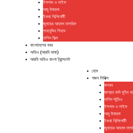
ইসলাম ও লাইফ
আবু উবায়দা
ইকরা শিল্পিগোষ্টী
জুবায়ের আহমদ তাসরিফ
শাহাবুদ্দিন শিহাব
নাশিদ ফিল্ম
বাংলাদেশের খবর
অডিও (আরবি ভাষা)
আরবি অডিও বাংলা ট্রান্সলেট
হোম
গজল লিরিক্স
কলরব
জাগ্রত কবি মুহিব খ
নাশিদ স্টুডিও
ইসলাম ও লাইফ
আবু উবায়দা
ইকরা শিল্পিগোষ্টী
জুবায়ের আহমদ তাস