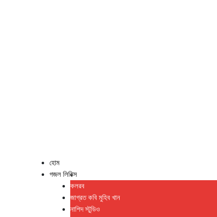
Skip
to
content
হোম
গজল লিরিক্স
কলরব
জাগ্রত কবি মুহিব খান
নাশিদ স্টুডিও