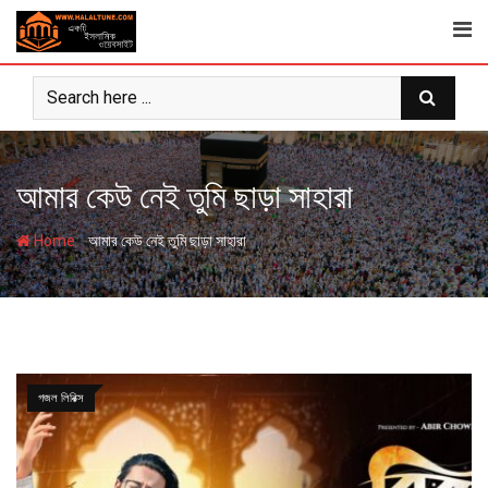
Skip
to
content
আমার কেউ নেই তুমি ছাড়া সাহারা
-
Home
আমার কেউ নেই তুমি ছাড়া সাহারা
গজল লিরিক্স