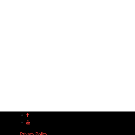
Privacy Policy