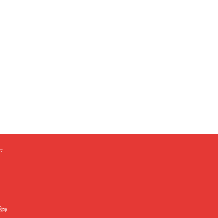
ান
রিফ