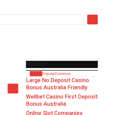
বিশেষ ট্যাব
Recent
Popular
Common
Large No Deposit Casino
Bonus Australia Friendly
Wellbet Casino First Deposit
Bonus Australia
Online Slot Companies