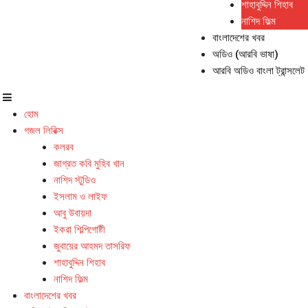
শাহাবুদ্দিন শিহাব
নাশিদ ফিল্ম
বাংলাদেশের খবর
অডিও (আরবি ভাষা)
আরবি অডিও বাংলা ট্রান্সলেট
হোম
গজল লিরিক্স
কলরব
জাগ্রত কবি মুহিব খান
নাশিদ স্টুডিও
ইসলাম ও লাইফ
আবু উবায়দা
ইকরা শিল্পিগোষ্টী
জুবায়ের আহমদ তাসরিফ
শাহাবুদ্দিন শিহাব
নাশিদ ফিল্ম
বাংলাদেশের খবর