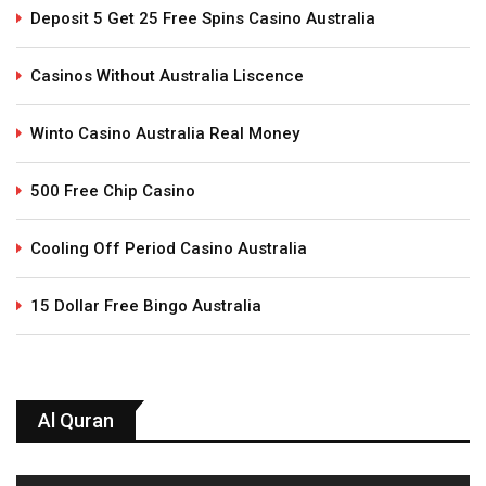
Deposit 5 Get 25 Free Spins Casino Australia
Casinos Without Australia Liscence
Winto Casino Australia Real Money
500 Free Chip Casino
Cooling Off Period Casino Australia
15 Dollar Free Bingo Australia
Al Quran