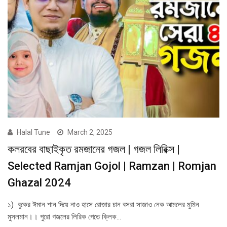
Halal Tune
March 2, 2025
কলরবের বাছাইকৃত রমজানের গজল | গজল লিরিক্স |
Selected Ramjan Gojol | Ramzan | Romjan
Ghazal 2024
১) বুকের ঈমান শান দিয়ে নাও হাসে রোজার চান বসরা সাজাও নেক আমলের মুমিন
মুসলমান।। পুরো গজলের লিরিক পেতে ক্লিক…