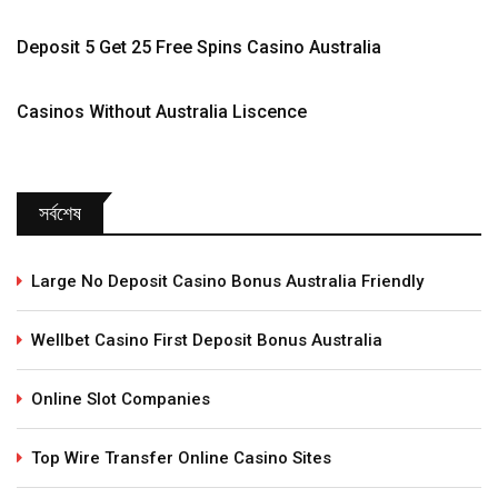
Deposit 5 Get 25 Free Spins Casino Australia
Casinos Without Australia Liscence
সর্বশেষ
Large No Deposit Casino Bonus Australia Friendly
Wellbet Casino First Deposit Bonus Australia
Online Slot Companies
Top Wire Transfer Online Casino Sites