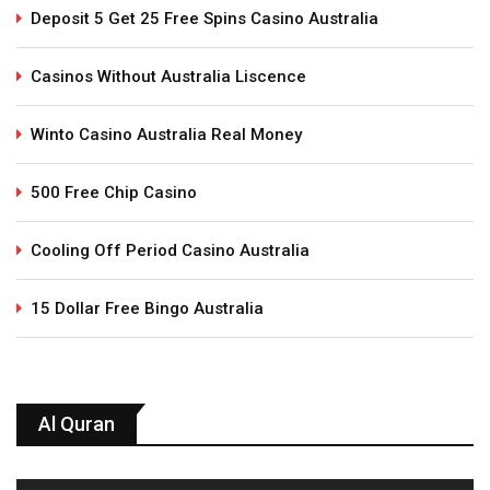
Deposit 5 Get 25 Free Spins Casino Australia
Casinos Without Australia Liscence
Winto Casino Australia Real Money
500 Free Chip Casino
Cooling Off Period Casino Australia
15 Dollar Free Bingo Australia
Al Quran