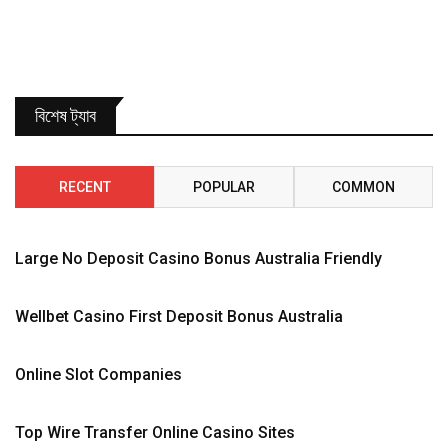
বিশেষ ট্যাব
RECENT
POPULAR
COMMON
Large No Deposit Casino Bonus Australia Friendly
Wellbet Casino First Deposit Bonus Australia
Online Slot Companies
Top Wire Transfer Online Casino Sites