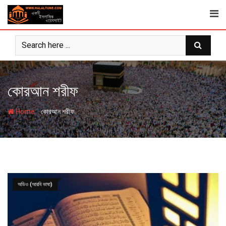
Skip
to
content
কোরআন শরীফ
-
Home
কোরআন শরীফ
অডিও (আরবি ভাষা)