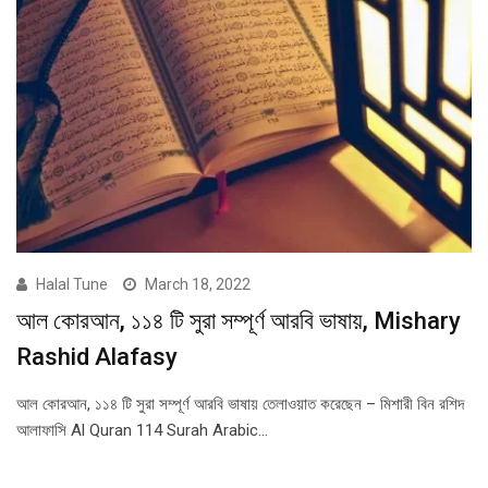
Halal Tune
March 18, 2022
আল কোরআন, ১১৪ টি সুরা সম্পূর্ণ আরবি ভাষায়, Mishary
Rashid Alafasy
আল কোরআন, ১১৪ টি সুরা সম্পূর্ণ আরবি ভাষায় তেলাওয়াত করেছেন – মিশারী বিন রশিদ
আলাফাসি Al Quran 114 Surah Arabic…