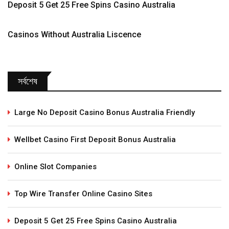
Deposit 5 Get 25 Free Spins Casino Australia
Casinos Without Australia Liscence
সর্বশেষ
Large No Deposit Casino Bonus Australia Friendly
Wellbet Casino First Deposit Bonus Australia
Online Slot Companies
Top Wire Transfer Online Casino Sites
Deposit 5 Get 25 Free Spins Casino Australia