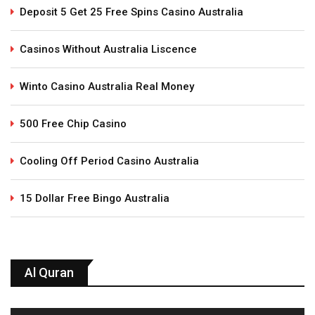
Deposit 5 Get 25 Free Spins Casino Australia
Casinos Without Australia Liscence
Winto Casino Australia Real Money
500 Free Chip Casino
Cooling Off Period Casino Australia
15 Dollar Free Bingo Australia
Al Quran