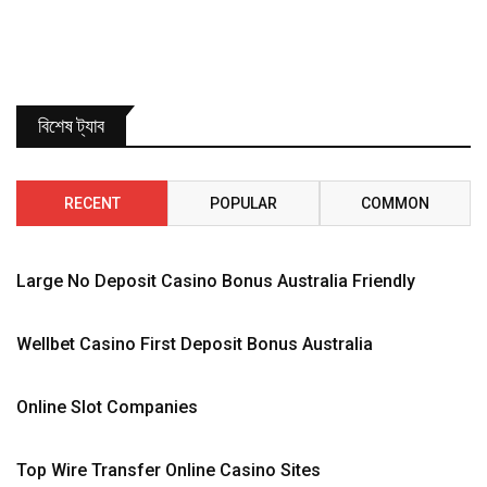
বিশেষ ট্যাব
RECENT
POPULAR
COMMON
Large No Deposit Casino Bonus Australia Friendly
Wellbet Casino First Deposit Bonus Australia
Online Slot Companies
Top Wire Transfer Online Casino Sites