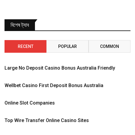
বিশেষ ট্যাব
RECENT
POPULAR
COMMON
Large No Deposit Casino Bonus Australia Friendly
Wellbet Casino First Deposit Bonus Australia
Online Slot Companies
Top Wire Transfer Online Casino Sites