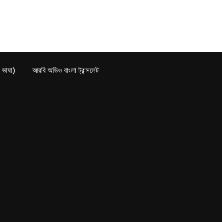
 ভাষা)
আরবি অডিও বাংলা ট্রান্সলেট