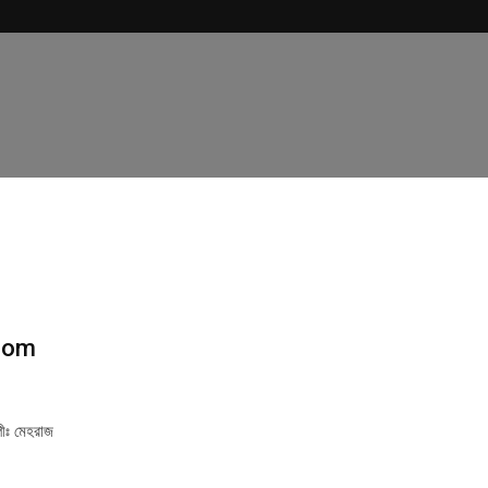
Alom
পীঃ মেহরাজ