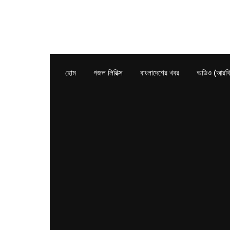
Skip
to
content
হোম
গজল লিরিক্স
বাংলাদেশের খবর
অডিও (আরবি