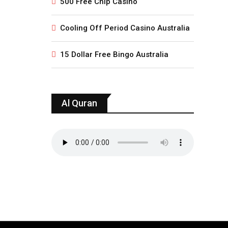
500 Free Chip Casino
Cooling Off Period Casino Australia
15 Dollar Free Bingo Australia
Al Quran