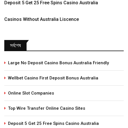
Deposit 5 Get 25 Free Spins Casino Australia
Casinos Without Australia Liscence
সর্বশেষ
Large No Deposit Casino Bonus Australia Friendly
Wellbet Casino First Deposit Bonus Australia
Online Slot Companies
Top Wire Transfer Online Casino Sites
Deposit 5 Get 25 Free Spins Casino Australia