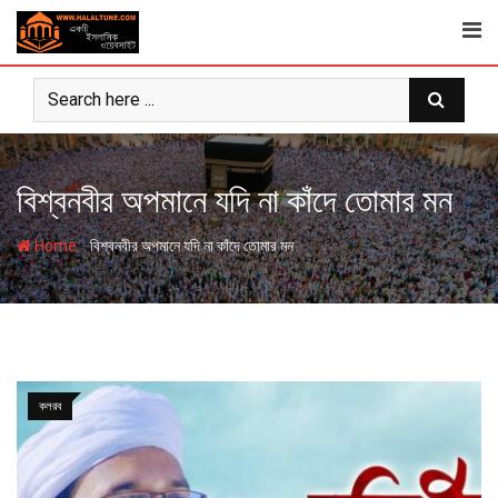
Skip
to
content
বিশ্বনবীর অপমানে যদি না কাঁদে তোমার মন
-
Home
বিশ্বনবীর অপমানে যদি না কাঁদে তোমার মন
কলরব