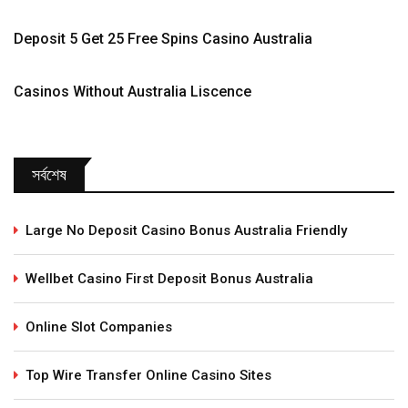
Deposit 5 Get 25 Free Spins Casino Australia
Casinos Without Australia Liscence
সর্বশেষ
Large No Deposit Casino Bonus Australia Friendly
Wellbet Casino First Deposit Bonus Australia
Online Slot Companies
Top Wire Transfer Online Casino Sites