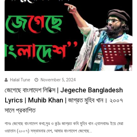
Halal Tune
November 5, 2024
জেগেছে বাংলাদেশ লিরিক্স | Jegeche Bangladesh
Lyrics | Muhib Khan | জাগ্রত মুহিব খান। ২০০৭
সালে প্রকাশিত
গানঃ জেগেছে বাংলাদেশ কথা,সুর ও কন্ঠঃ জাগ্রত কবি মুহিব খান এ্যালবামঃ ইয়ে মেরা
ওয়াতান (২০০৭) সম্ভাবনার দেশ, আমার বাংলাদেশ জেগেছে…