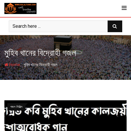
Skip
to
content
মুহিব খানের বিদ্রোহী গজল
-
Home
মুহিব খানের বিদ্রোহী গজল
গজল লিরিক্স