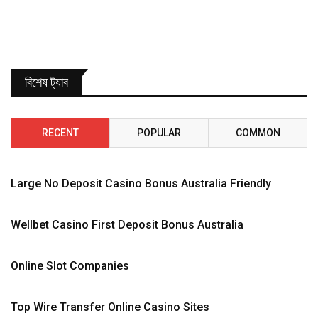
বিশেষ ট্যাব
RECENT
POPULAR
COMMON
Large No Deposit Casino Bonus Australia Friendly
Wellbet Casino First Deposit Bonus Australia
Online Slot Companies
Top Wire Transfer Online Casino Sites