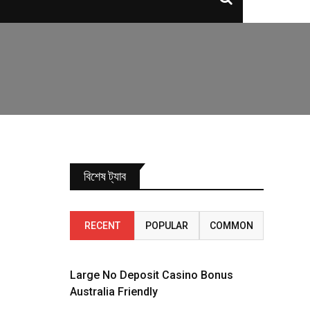
বিশেষ ট্যাব
RECENT
POPULAR
COMMON
Large No Deposit Casino Bonus
Australia Friendly