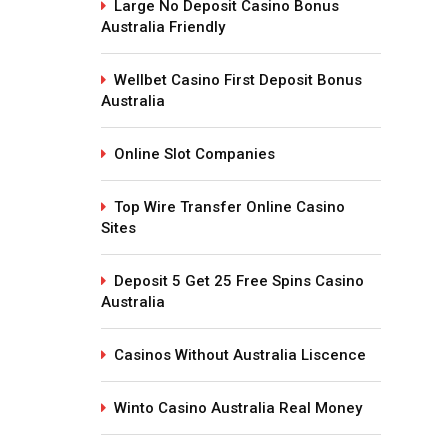
Large No Deposit Casino Bonus
Australia Friendly
Wellbet Casino First Deposit Bonus
Australia
Online Slot Companies
Top Wire Transfer Online Casino
Sites
Deposit 5 Get 25 Free Spins Casino
Australia
Casinos Without Australia Liscence
Winto Casino Australia Real Money