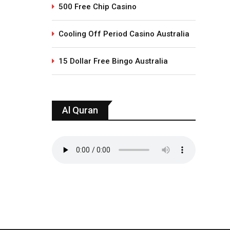
500 Free Chip Casino
Cooling Off Period Casino Australia
15 Dollar Free Bingo Australia
Al Quran