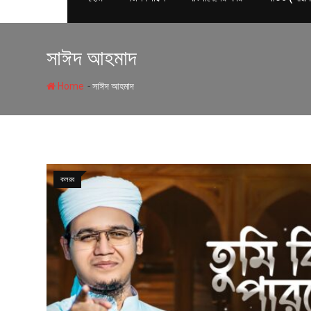
সাঈদ আহমাদ
-
Home
সাঈদ আহমাদ
কলরব