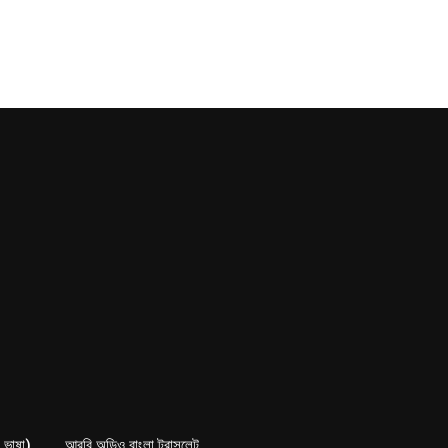
 ভাষা)
আরবি অডিও বাংলা ট্রান্সলেট