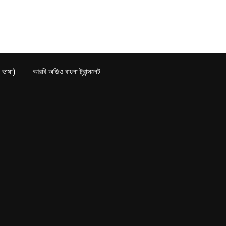
 ভাষা)
আরবি অডিও বাংলা ট্রান্সলেট