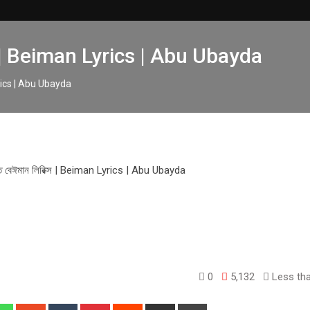
রিক্স | Beiman Lyrics | Abu Ubayda
 Lyrics | Abu Ubayda
0
5,132
Less tha