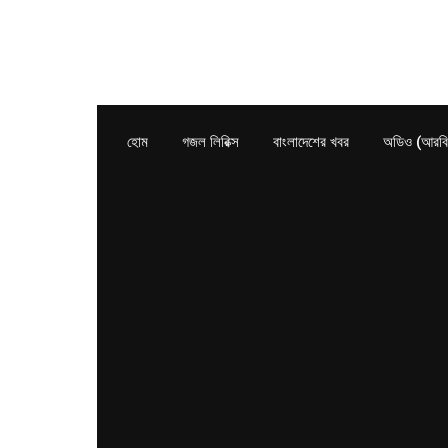
Skip
to
content
হোম
গজল লিরিক্স
বাংলাদেশের খবর
অডিও (আরবি