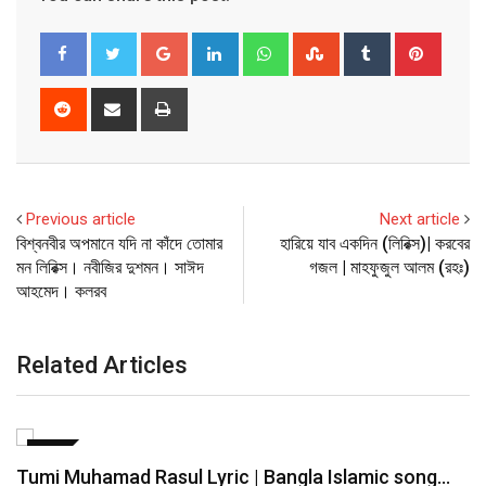
Google+
LinkedIn
Whatsapp
StumbleUpon
Tumblr
Pinter
Reddit
Share
Print
via
Email
Previous article
Next article
বিশ্বনবীর অপমানে যদি না কাঁদে তোমার
হারিয়ে যাব একদিন (লিরিক্স)| করবের
মন লিরিক্স। নবীজির দুশমন। সাঈদ
গজল | মাহফুজুল আলম (রহঃ)
আহমেদ। কলরব
Related Articles
কলরব
আমি তোমার প্রেমের ভিখারি লিরিক | Ami Tomar…