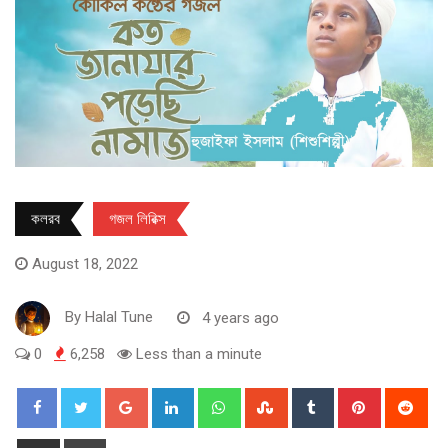
কলরব
গজল লিরিক্স
August 18, 2022
By
Halal Tune
4 years ago
0
6,258
Less than a minute
Google+
LinkedIn
Whatsapp
StumbleUpon
Tumblr
Pinterest
Red