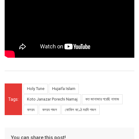
Holy Tune
Hujaifa Islam
Tags:
Koto Janazar Porechi Namaj
কত জানাজার পরেছি নামাজ
কলরব
কলরব গজল
কোকিল কণ্ঠে মরমি গজল
You can share this post!