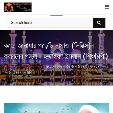
Skip
to
content
কতো জানাযার পড়েছি নামাজ (লিরিক্স)।
কলরবের গজল। হুজাইফা ইসলাম (শিশুশিল্পী)
-
-
-
Home
গজল লিরিক্স
কলরব
কতো জানাযার পড়েছি নামাজ (লিরিক্স)। কলরবের গজল।
হুজাইফা ইসলাম (শিশুশিল্পী)