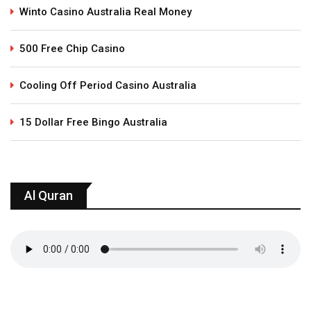
Winto Casino Australia Real Money
500 Free Chip Casino
Cooling Off Period Casino Australia
15 Dollar Free Bingo Australia
Al Quran