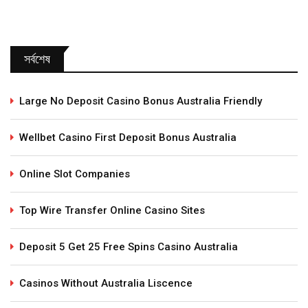
সর্বশেষ
Large No Deposit Casino Bonus Australia Friendly
Wellbet Casino First Deposit Bonus Australia
Online Slot Companies
Top Wire Transfer Online Casino Sites
Deposit 5 Get 25 Free Spins Casino Australia
Casinos Without Australia Liscence