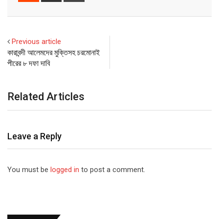
Email
Previous article
কারাবন্দী আলেমদের মুক্তিসহ চরমোনাই
পীরের ৮ দফা দাবি
Related Articles
Leave a Reply
You must be
logged in
to post a comment.