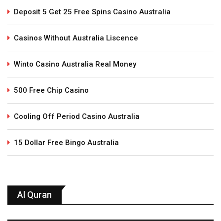
Deposit 5 Get 25 Free Spins Casino Australia
Casinos Without Australia Liscence
Winto Casino Australia Real Money
500 Free Chip Casino
Cooling Off Period Casino Australia
15 Dollar Free Bingo Australia
Al Quran